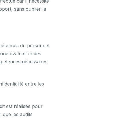
fectué car il nécessite
apport, sans oublier la
ompétences du personnel
t une évaluation des
ompétences nécessaires
identialité entre les
dit est réalisée pour
r que les audits