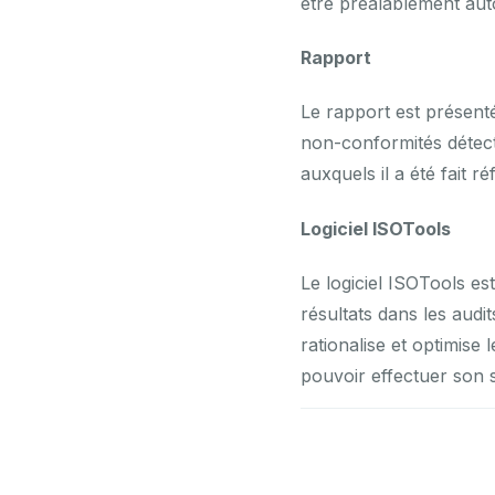
être préalablement autor
Rapport
Le rapport est présenté 
non-conformités détecté
auxquels il a été fait ré
Logiciel ISOTools
Le logiciel ISOTools e
résultats dans les audi
rationalise et optimise
pouvoir effectuer son su