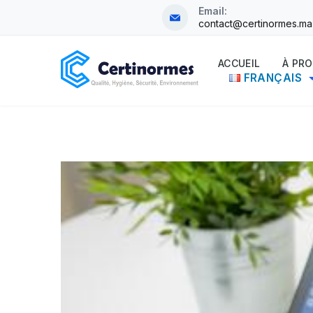
Skip
Email:
contact@certinormes.ma
to
content
ACCUEIL
À PR
FRANÇAIS
CertiNormes