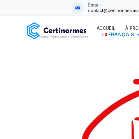
Skip
Email:
contact@certinormes.ma
to
content
ACCUEIL
À PR
FRANÇAIS
CertiNormes