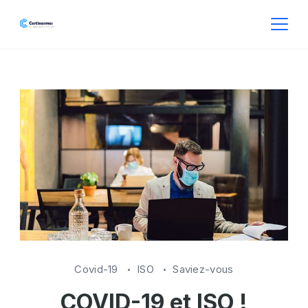
Skip
to
CertiNormes
content
Covid-19
ISO
Saviez-vous
COVID-19 et ISO !