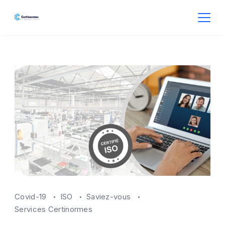
Skip
to
CertiNormes
content
Covid-19
ISO
Saviez-vous
Services Certinormes